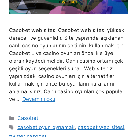
Casobet web sitesi Casobet web sitesi yüksek
dereceli ve güvenlidir. Site yapısında açıklanan
canlı casino oyunlarının seçimini kullanmak için
Casobet Live casino oyunları öncelikle üye
olarak kaydedilmelidir. Canlı casino ortamı çok
çeşitli oyun seçenekleri sunar. Web siteniz
yapınızdaki casino oyunları için alternatifler
kullanmak için önce bu oyunların kurallarını
anlamalısınız. Canlı casino oyunları çok popüler
ve …
Devamını oku
Kategoriler
Casobet
Etiketler
casobet oyun oynamak
,
casobet web sitesi
,
twitter casobet