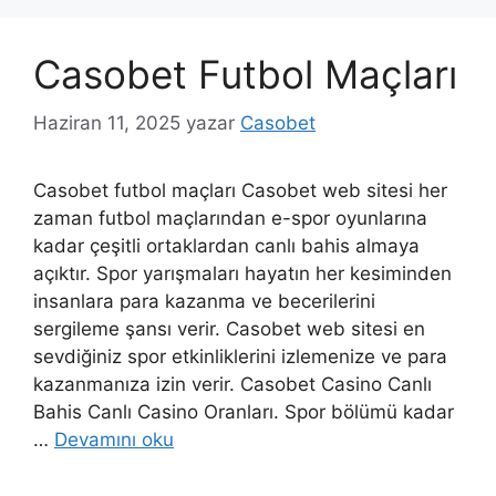
Casobet Futbol Maçları
Haziran 11, 2025
yazar
Casobet
Casobet futbol maçları Casobet web sitesi her
zaman futbol maçlarından e-spor oyunlarına
kadar çeşitli ortaklardan canlı bahis almaya
açıktır. Spor yarışmaları hayatın her kesiminden
insanlara para kazanma ve becerilerini
sergileme şansı verir. Casobet web sitesi en
sevdiğiniz spor etkinliklerini izlemenize ve para
kazanmanıza izin verir. Casobet Casino Canlı
Bahis Canlı Casino Oranları. Spor bölümü kadar
…
Devamını oku