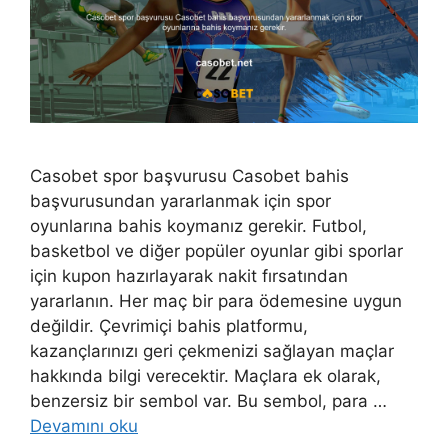
Casobet spor başvurusu Casobet bahis
başvurusundan yararlanmak için spor
oyunlarına bahis koymanız gerekir. Futbol, ​​
basketbol ve diğer popüler oyunlar gibi sporlar
için kupon hazırlayarak nakit fırsatından
yararlanın. Her maç bir para ödemesine uygun
değildir. Çevrimiçi bahis platformu,
kazançlarınızı geri çekmenizi sağlayan maçlar
hakkında bilgi verecektir. Maçlara ek olarak,
benzersiz bir sembol var. Bu sembol, para …
Devamını oku