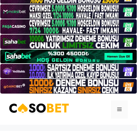
İçeriğe
atla
Menü