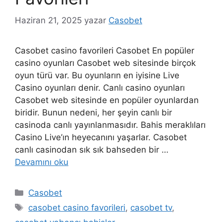
Haziran 21, 2025
yazar
Casobet
Casobet casino favorileri Casobet En popüler
casino oyunları Casobet web sitesinde birçok
oyun türü var. Bu oyunların en iyisine Live
Casino oyunları denir. Canlı casino oyunları
Casobet web sitesinde en popüler oyunlardan
biridir. Bunun nedeni, her şeyin canlı bir
casinoda canlı yayınlanmasıdır. Bahis meraklıları
Casino Live’ın heyecanını yaşarlar. Casobet
canlı casinodan sık sık bahseden bir …
Devamını oku
Kategoriler
Casobet
Etiketler
casobet casino favorileri
,
casobet tv
,