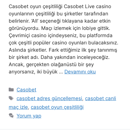
Casobet oyun çeşitliliği Casobet Live casino
oyunlarının çeşitliliği bu şirketler tarafından
belirlenir. ‘All’ seçeneği tıklayana kadar etkin
görünüyordu. Maçı izlemek için lobiye gittik.
Çevrimiçi casino içindeyseniz, bu platformda
çok çeşitli popüler casino oyunları bulacaksınız.
Aslında şirketler. Fark ettiğimiz ilk şey tanınmış
bir şirket adı. Daha yakından inceleyeceğiz.
Ancak, gerçekten olağanüstü bir şey
arıyorsanız, iki büyük …
Devamını oku
Kategoriler
Casobet
Etiketler
casobet adres güncellemesi
,
casobet canli
maç izle
,
casobet oyun çeşitliliği
Yorum yap