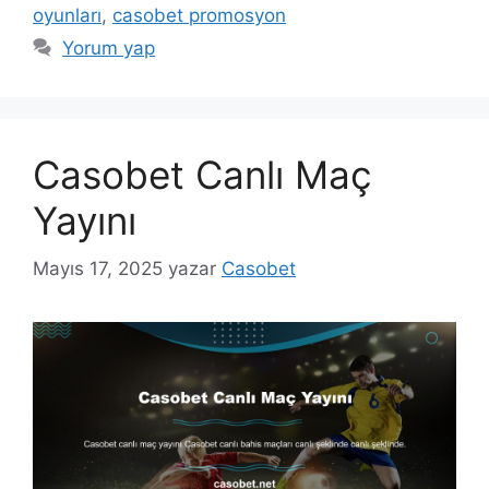
oyunları
,
casobet promosyon
Yorum yap
Casobet Canlı Maç
Yayını
Mayıs 17, 2025
yazar
Casobet