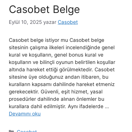
Casobet Belge
Eylül 10, 2025
yazar
Casobet
Casobet belge istiyor mu Casobet belge
sitesinin çalışma ilkeleri incelendiğinde genel
kural ve koşulların, genel bonus kural ve
koşulların ve bilinçli oyunun belirtilen koşullar
altında hareket ettiği görülmektedir. Casobet
sitesine üye olduğunuz andan itibaren, bu
kuralların kapsamı dahilinde hareket etmeniz
gerekecektir. Güvenli, eşit hizmet, yasal
prosedürler dahilinde alınan önlemler bu
kurallara dahil edilmiştir. Aynı ifadelerde …
Devamını oku
Kategoriler