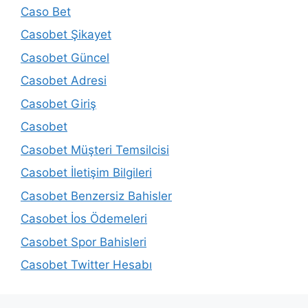
Caso Bet
Casobet Şikayet
Casobet Güncel
Casobet Adresi
Casobet Giriş
Casobet
Casobet Müşteri Temsilcisi
Casobet İletişim Bilgileri
Casobet Benzersiz Bahisler
Casobet İos Ödemeleri
Casobet Spor Bahisleri
Casobet Twitter Hesabı