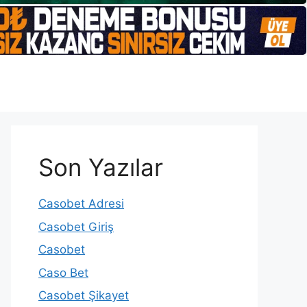
Son Yazılar
Casobet Adresi
Casobet Giriş
Casobet
Caso Bet
Casobet Şikayet