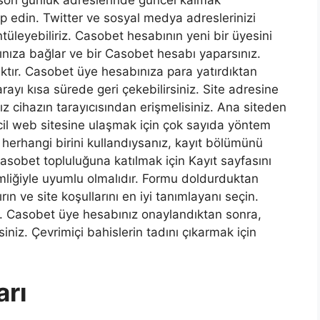
ip edin. Twitter ve sosyal medya adreslerinizi
tüleyebiliriz. Casobet hesabının yeni bir üyesini
nıza bağlar ve bir Casobet hesabı yaparsınız.
tır. Casobet üye hesabınıza para yatırdıktan
ayı kısa sürede geri çekebilirsiniz. Site adresine
ız cihazın tarayıcısından erişmelisiniz. Ana siteden
ncil web sitesine ulaşmak için çok sayıda yöntem
herhangi birini kullandıysanız, kayıt bölümünü
asobet topluluğuna katılmak için Kayıt sayfasını
kimliğiyle uyumlu olmalıdır. Formu doldurduktan
ın ve site koşullarını en iyi tanımlayanı seçin.
n. Casobet üye hesabınız onaylandıktan sonra,
siniz. Çevrimiçi bahislerin tadını çıkarmak için
arı