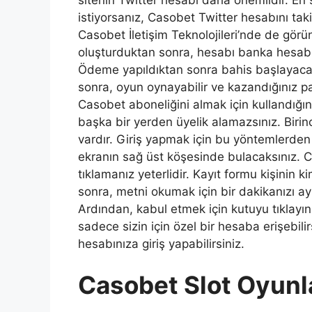
istiyorsanız, Casobet Twitter hesabını tak
Casobet İletişim Teknolojileri’nde de görün
oluşturduktan sonra, hesabı banka hesabı
Ödeme yapıldıktan sonra bahis başlayacak
sonra, oyun oynayabilir ve kazandığınız par
Casobet aboneliğini almak için kullandığın
başka bir yerden üyelik alamazsınız. Biri
vardır. Giriş yapmak için bu yöntemlerden 
ekranın sağ üst köşesinde bulacaksınız. C
tıklamanız yeterlidir. Kayıt formu kişinin 
sonra, metni okumak için bir dakikanızı ayır
Ardından, kabul etmek için kutuyu tıklayı
sadece sizin için özel bir hesaba erişebilir
hesabınıza giriş yapabilirsiniz.
Casobet Slot Oyunl