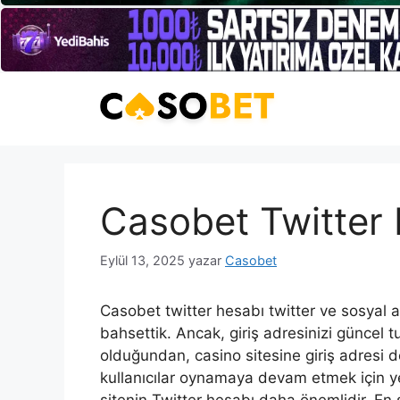
İçeriğe
atla
Casobet Twitter
Eylül 13, 2025
yazar
Casobet
Casobet twitter hesabı twitter ve sosyal a
bahsettik. Ancak, giriş adresinizi güncel 
olduğundan, casino sitesine giriş adresi d
kullanıcılar oynamaya devam etmek için yen
sitenin Twitter hesabı daha önemlidir. En