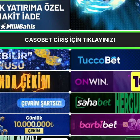
CASOBET GİRİŞ İÇİN TIKLAYINIZ!