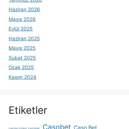
Haziran 2026
Mayıs 2026
Eylül 2025
Haziran 2025
Mayıs 2025
Şubat 2025
Ocak 2025
Kasım 2024
Etiketler
Casobet
Caso Bet
casino sitesi casobet