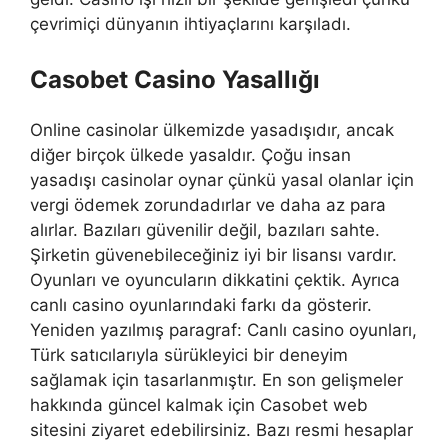
çevrimiçi dünyanın ihtiyaçlarını karşıladı.
Casobet Casino Yasallığı
Online casinolar ülkemizde yasadışıdır, ancak
diğer birçok ülkede yasaldır. Çoğu insan
yasadışı casinolar oynar çünkü yasal olanlar için
vergi ödemek zorundadırlar ve daha az para
alırlar. Bazıları güvenilir değil, bazıları sahte.
Şirketin güvenebileceğiniz iyi bir lisansı vardır.
Oyunları ve oyuncuların dikkatini çektik. Ayrıca
canlı casino oyunlarındaki farkı da gösterir.
Yeniden yazılmış paragraf: Canlı casino oyunları,
Türk satıcılarıyla sürükleyici bir deneyim
sağlamak için tasarlanmıştır. En son gelişmeler
hakkında güncel kalmak için Casobet web
sitesini ziyaret edebilirsiniz. Bazı resmi hesaplar