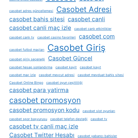
Casobet Adresi
casobet adres güncellemesi
casobet bahis sitesi
casobet canli
casobet canli maç izle
casobet canlı etkinlikler
casobet com
casobet canlı tv
casobet casino favorileri
Casobet Giriş
casobet futbol maçları
Casobet Güncel
casobet giriş seçeneği
casobet hesap sonlandırma
casobet kayit
casobet kayıt
casobet maç izle
casobet mevcut adresi
casobet mevduat bahis sitesi
Casobet Online Bingo
casobet oyun çeşitliliği
casobet para yatirma
casobet promosyon
casobet promosyon kodu
casobet slot oyunları
casobet spor başvurusu
casobet telefon desteği
casobet tv
casobet tv canli maç izle
Casobet Twitter Hesabı
casobet yabancı bahisler