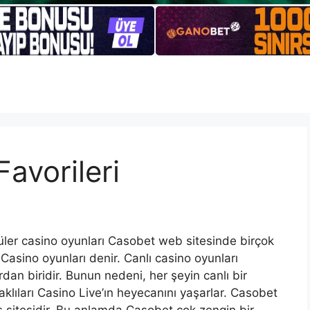
avorileri
üler casino oyunları Casobet web sitesinde birçok
 Casino oyunları denir. Canlı casino oyunları
an biridir. Bunun nedeni, her şeyin canlı bir
klıları Casino Live’ın heyecanını yaşarlar. Casobet
s sitesidir. Bu anlamda Casobet çok zengin bir