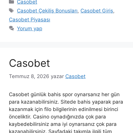
Kategoriler
Casobet
Etiketler
Casobet Çekiliş Bonusları
,
Casobet Giriş
,
Casobet Piyasası
Yorum yap
Casobet
Temmuz 8, 2026
yazar
Casobet
Casobet günlük bahis spor oynarsanız her gün
para kazanabilirsiniz. Sitede bahis yaparak para
kazanmak için filo bilgilerinin edinilmesi birinci
önceliktir. Casino oynadığınızda çok para
kaybedebilirsiniz ama iyi oynarsanız çok para
kazanabilirsiniz. Sayfadaki takımla ilgili tüm