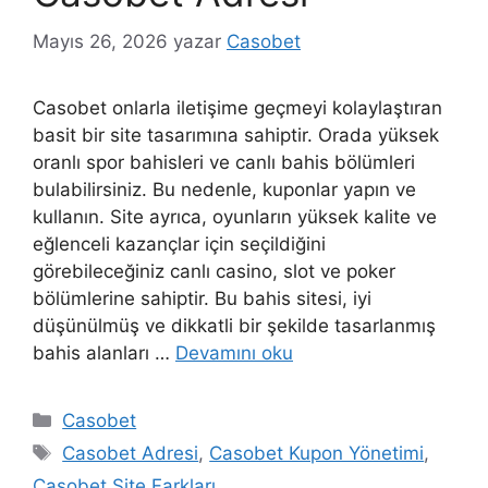
Mayıs 26, 2026
yazar
Casobet
Casobet onlarla iletişime geçmeyi kolaylaştıran
basit bir site tasarımına sahiptir. Orada yüksek
oranlı spor bahisleri ve canlı bahis bölümleri
bulabilirsiniz. Bu nedenle, kuponlar yapın ve
kullanın. Site ayrıca, oyunların yüksek kalite ve
eğlenceli kazançlar için seçildiğini
görebileceğiniz canlı casino, slot ve poker
bölümlerine sahiptir. Bu bahis sitesi, iyi
düşünülmüş ve dikkatli bir şekilde tasarlanmış
bahis alanları …
Devamını oku
Kategoriler
Casobet
Etiketler
Casobet Adresi
,
Casobet Kupon Yönetimi
,
Casobet Site Farkları