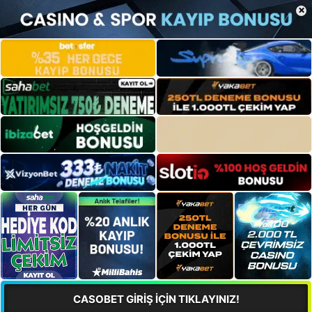
×
CASOBET GİRİŞ İÇİN TIKLAYINIZ!