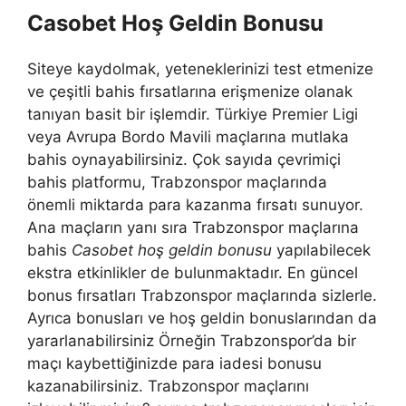
Casobet Hoş Geldin Bonusu
Siteye kaydolmak, yeteneklerinizi test etmenize
ve çeşitli bahis fırsatlarına erişmenize olanak
tanıyan basit bir işlemdir. Türkiye Premier Ligi
veya Avrupa Bordo Mavili maçlarına mutlaka
bahis oynayabilirsiniz. Çok sayıda çevrimiçi
bahis platformu, Trabzonspor maçlarında
önemli miktarda para kazanma fırsatı sunuyor.
Ana maçların yanı sıra Trabzonspor maçlarına
bahis
Casobet hoş geldin bonusu
yapılabilecek
ekstra etkinlikler de bulunmaktadır. En güncel
bonus fırsatları Trabzonspor maçlarında sizlerle.
Ayrıca bonusları ve hoş geldin bonuslarından da
yararlanabilirsiniz Örneğin Trabzonspor’da bir
maçı kaybettiğinizde para iadesi bonusu
kazanabilirsiniz. Trabzonspor maçlarını