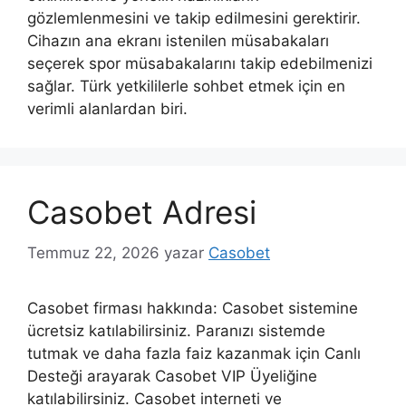
gözlemlenmesini ve takip edilmesini gerektirir.
Cihazın ana ekranı istenilen müsabakaları
seçerek spor müsabakalarını takip edebilmenizi
sağlar. Türk yetkililerle sohbet etmek için en
verimli alanlardan biri.
Casobet Adresi
Temmuz 22, 2026
yazar
Casobet
Casobet firması hakkında: Casobet sistemine
ücretsiz katılabilirsiniz. Paranızı sistemde
tutmak ve daha fazla faiz kazanmak için Canlı
Desteği arayarak Casobet VIP Üyeliğine
katılabilirsiniz. Casobet interneti ve