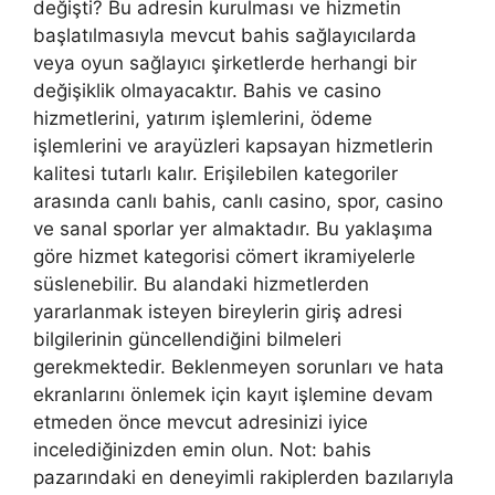
değişti? Bu adresin kurulması ve hizmetin
başlatılmasıyla mevcut bahis sağlayıcılarda
veya oyun sağlayıcı şirketlerde herhangi bir
değişiklik olmayacaktır. Bahis ve casino
hizmetlerini, yatırım işlemlerini, ödeme
işlemlerini ve arayüzleri kapsayan hizmetlerin
kalitesi tutarlı kalır. Erişilebilen kategoriler
arasında canlı bahis, canlı casino, spor, casino
ve sanal sporlar yer almaktadır. Bu yaklaşıma
göre hizmet kategorisi cömert ikramiyelerle
süslenebilir. Bu alandaki hizmetlerden
yararlanmak isteyen bireylerin giriş adresi
bilgilerinin güncellendiğini bilmeleri
gerekmektedir. Beklenmeyen sorunları ve hata
ekranlarını önlemek için kayıt işlemine devam
etmeden önce mevcut adresinizi iyice
incelediğinizden emin olun. Not: bahis
pazarındaki en deneyimli rakiplerden bazılarıyla