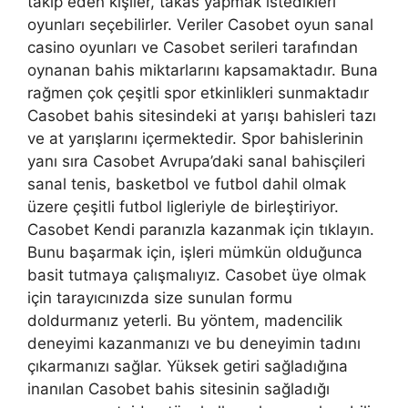
takip eden kişiler, takas yapmak istedikleri
oyunları seçebilirler. Veriler Casobet oyun sanal
casino oyunları ve Casobet serileri tarafından
oynanan bahis miktarlarını kapsamaktadır. Buna
rağmen çok çeşitli spor etkinlikleri sunmaktadır
Casobet bahis sitesindeki at yarışı bahisleri tazı
ve at yarışlarını içermektedir. Spor bahislerinin
yanı sıra Casobet Avrupa’daki sanal bahisçileri
sanal tenis, basketbol ve futbol dahil olmak
üzere çeşitli futbol ligleriyle de birleştiriyor.
Casobet Kendi paranızla kazanmak için tıklayın.
Bunu başarmak için, işleri mümkün olduğunca
basit tutmaya çalışmalıyız. Casobet üye olmak
için tarayıcınızda size sunulan formu
doldurmanız yeterli. Bu yöntem, madencilik
deneyimi kazanmanızı ve bu deneyimin tadını
çıkarmanızı sağlar. Yüksek getiri sağladığına
inanılan Casobet bahis sitesinin sağladığı