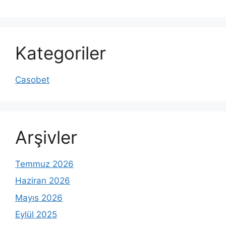
Kategoriler
Casobet
Arşivler
Temmuz 2026
Haziran 2026
Mayıs 2026
Eylül 2025