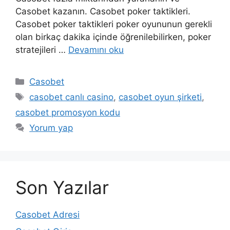
Casobet kazanın. Casobet poker taktikleri.
Casobet poker taktikleri poker oyununun gerekli
olan birkaç dakika içinde öğrenilebilirken, poker
stratejileri …
Devamını oku
Kategoriler
Casobet
Etiketler
casobet canlı casino
,
casobet oyun şirketi
,
casobet promosyon kodu
Yorum yap
Son Yazılar
Casobet Adresi