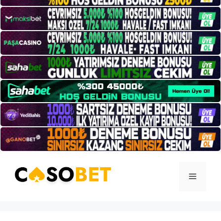
İçeriğe
atla
Menü