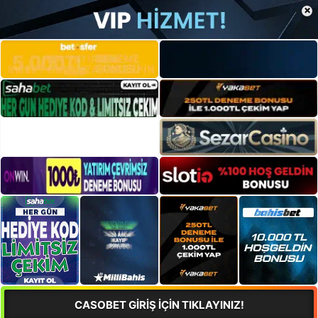
×
CASOBET GİRİŞ İÇİN TIKLAYINIZ!