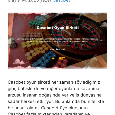
Casobet oyun şirketi her zaman söylediğimiz
gibi, bahislerde ve diğer oyunlarda kazanma
arzusu insanın doğasında var ve iş dünyasına
kadar herkesi etkiliyor. Bu anlamda bu nitelikte
bir unsur olarak Casobet üye olursunuz.
Casobet fazla miktarından yararlanın ve