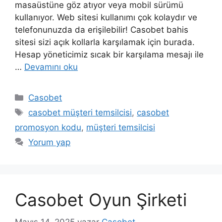
masaüstüne göz atıyor veya mobil sürümü
kullanıyor. Web sitesi kullanımı çok kolaydır ve
telefonunuzda da erişilebilir! Casobet bahis
sitesi sizi açık kollarla karşılamak için burada.
Hesap yöneticimiz sıcak bir karşılama mesajı ile
…
Devamını oku
Kategoriler
Casobet
Etiketler
casobet müşteri temsilcisi
,
casobet
promosyon kodu
,
müşteri temsilcisi
Yorum yap
Casobet Oyun Şirketi
Mayıs 14, 2025
yazar
Casobet