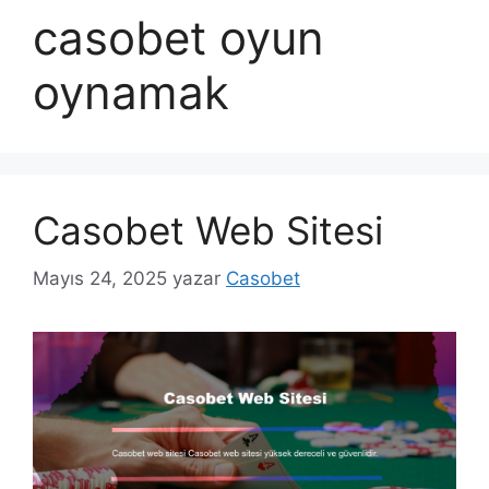
casobet oyun
oynamak
Casobet Web Sitesi
Mayıs 24, 2025
yazar
Casobet