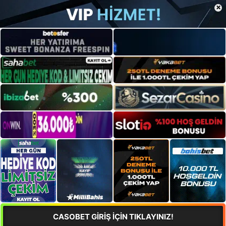
×
CASOBET GİRİŞ İÇİN TIKLAYINIZ!