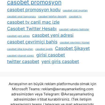
casobet promosyon
casobet promosyon kodu
casobet slot oyunları
casobet spor başvurusu
casobet telefon desteği
casobet tv
casobet tv canli maç izle
Casobet Twitter Hesabı
casobet yabancı bahisler
casobet yeni adresi
casobet yeni adres
casobet çevrimiçi bahis
casobet çevrimiçi hizmet
Casobet Şikayet
casobet ülke koşulları
casobet üyelik
girisi casobet
casobet şikayet süreci
twitter casobet
yeni giris casobet
Avrasya'nın en büyük reklam platformunda olmak için
Microsoft Teams:
reklam@avrasyamarketing.com
adresimizden veya Telegram: @Avrasyamarketing
adresimizden irtibat kurabilirsiniz. (Tek iletişim
adreslerimiz teams / telegram ve mail adresimizdir.