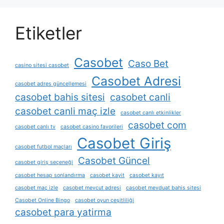
Etiketler
Casobet
Caso Bet
casino sitesi casobet
Casobet Adresi
casobet adres güncellemesi
casobet bahis sitesi
casobet canli
casobet canli maç izle
casobet canlı etkinlikler
casobet com
casobet canlı tv
casobet casino favorileri
Casobet Giriş
casobet futbol maçları
Casobet Güncel
casobet giriş seçeneği
casobet hesap sonlandırma
casobet kayit
casobet kayıt
casobet maç izle
casobet mevcut adresi
casobet mevduat bahis sitesi
Casobet Online Bingo
casobet oyun çeşitliliği
casobet para yatirma