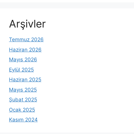
Arşivler
Temmuz 2026
Haziran 2026
Mayıs 2026
Eylül 2025
Haziran 2025
Mayıs 2025
Şubat 2025
Ocak 2025
Kasım 2024