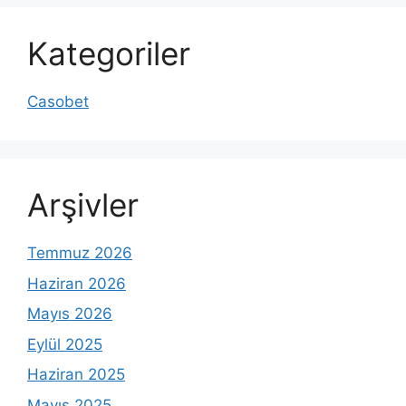
Kategoriler
Casobet
Arşivler
Temmuz 2026
Haziran 2026
Mayıs 2026
Eylül 2025
Haziran 2025
Mayıs 2025