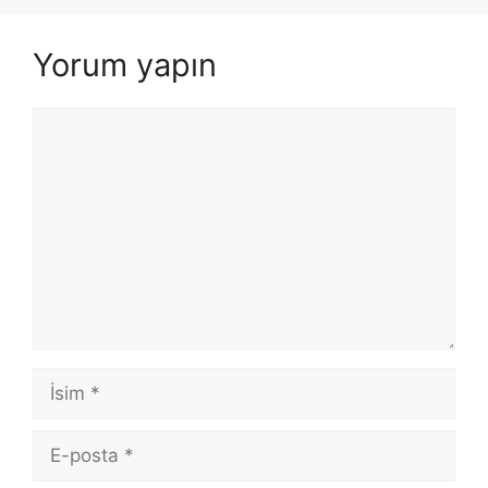
Yorum yapın
Yorum
İsim
E-
posta