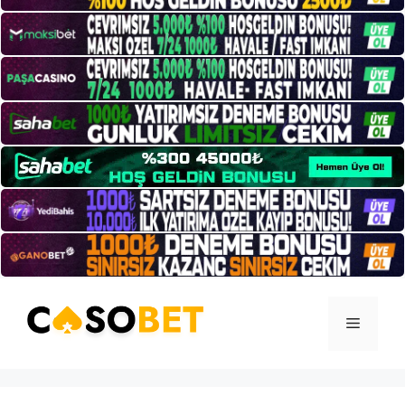
İçeriğe
atla
Menü