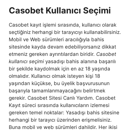
Casobet Kullanıcı Seçimi
Casobet kayıt işlemi sırasında, kullanıcı olarak
seçtiğiniz herhangi bir tarayıcıyı kullanabilirsiniz.
Mobil ve Web sürümleri aracılığıyla bahis
sitesinde kayda devam edebiliyorsanız dikkat
etmeniz gereken ayrıntılardan biridir.
Casobet
kullanıcı seçimi
yasadışı bahis alanına başarılı
bir şekilde kaydolmak için en az 18 yaşında
olmalıdır. Kullanıcı olmak isteyen kişi 18
yaşından küçükse, bu üyelik başvurusunun
başarıyla tamamlanmayacağını belirtmek
gerekir. Casobet Sitesi Canlı Yardım. Casobet
Kayıt süreci sırasında kullanıcıların izlemesi
gereken temel noktalar: Yasadışı bahis sitesine
herhangi bir tarayıcı üzerinden erişmelisiniz.
Buna mobil ve web sürümleri dahildir. Her ikisi