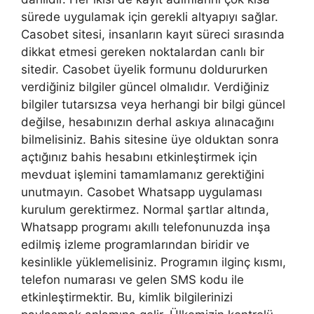
sürede uygulamak için gerekli altyapıyı sağlar.
Casobet sitesi, insanların kayıt süreci sırasında
dikkat etmesi gereken noktalardan canlı bir
sitedir. Casobet üyelik formunu doldururken
verdiğiniz bilgiler güncel olmalıdır. Verdiğiniz
bilgiler tutarsızsa veya herhangi bir bilgi güncel
değilse, hesabınızın derhal askıya alınacağını
bilmelisiniz. Bahis sitesine üye olduktan sonra
açtığınız bahis hesabını etkinleştirmek için
mevduat işlemini tamamlamanız gerektiğini
unutmayın. Casobet Whatsapp uygulaması
kurulum gerektirmez. Normal şartlar altında,
Whatsapp programı akıllı telefonunuzda inşa
edilmiş izleme programlarından biridir ve
kesinlikle yüklemelisiniz. Programın ilginç kısmı,
telefon numarası ve gelen SMS kodu ile
etkinleştirmektir. Bu, kimlik bilgilerinizi