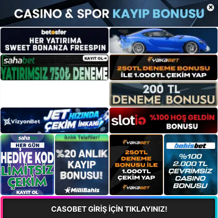
×
CASOBET GİRİŞ İÇİN TIKLAYINIZ!