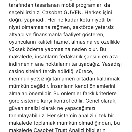
tarafından tasarlanan mobil programları da
seçebilirsiniz. Casobet GUVEN. Herkes işini
doğru yapmadı. Her ne kadar kötü niyetli bir
niyet olmamasına rağmen, sektörde yetersiz
altyapı ve finansmanla faaliyet gösteren,
oyuncuların kaliteli hizmet almasına ve özellikle
yüksek ödeme yapmasına neden olur. Bu
makalede, insanların fedakarlık şansını en aza
indirmenin ana noktalarını tartışacağız. Yasadışı
casino siteleri tercih edildiği sürece,
memnuniyetsizliği tamamen ortadan kaldırmak
mümkün değildir. İnsanların kendi önlemlerini
almaları önemlidir. Bu önlemler farklı kriterlere
göre sisteme karşı kontrol edilir. Genel olarak,
güven analizi olarak ne yapacağımızı
tanımlayabiliriz. Her sistemin analizini tek bir
makalede toplamak mümkün olmadığından, bu
makalede Casobet Trust Analizi bilgilerini