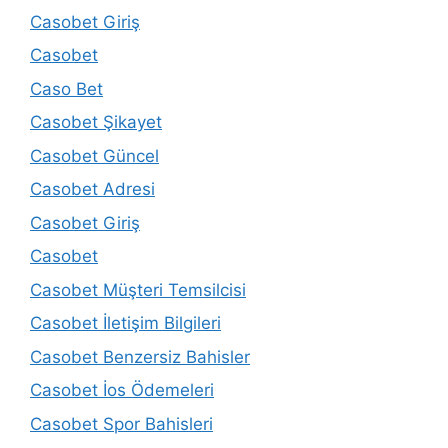
Casobet Giriş
Casobet
Caso Bet
Casobet Şikayet
Casobet Güncel
Casobet Adresi
Casobet Giriş
Casobet
Casobet Müşteri Temsilcisi
Casobet İletişim Bilgileri
Casobet Benzersiz Bahisler
Casobet İos Ödemeleri
Casobet Spor Bahisleri