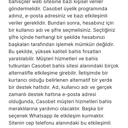
bahisçiler web sitesine bazı kişisel veriler
göndermelidir. Casobet üyelik programında
adınız, e-posta adresiniz ve bazı etkileşimli
veriler gereklidir. Bundan sonra, hesabınız için
bir kullanıcı adı ve şifre seçmelisiniz. Seçtiğiniz
şifre içinde herhangi bir şekilde hesabınızı
başkaları tarafından işlemek mümkün değildir.
Bu şekilde, yüksek kaliteli bahis fırsatları
yaratılabilir. Müşteri hizmetleri ve bahis
tutkunları Casobet bahis sitesi alanındaki birçok
alternatifle etkileşime girebilir. İletişimde bir
kurtarıcı olduğu belirlenen alternatif bir yerde
bir destek hattıdır. Ad, kullanıcı adı ve gerçek
zamanlı destek hattına e-posta adresi
olduğunda, Casobet müşteri hizmetleri bahis
meraklılarına yardımcı olacaktır. Başka bir
seçenek Whatsapp ile etkileşim kurmaktır.
Sitenin cep telefonu alanındaki bu etkileşimli