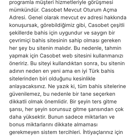
programla müşteri hizmetleriyle görüşmesi
mümkündür. Casobet Mevcut Oturum Açma
Adresi. Genel olarak mevcut ev adresi hakkında
konuşursak, görebildiğimiz gibi, Casobet çeşitli
şekillerde bahis için uygundur ve saygın bir
çevrimiçi bahis sitesinin sahip olması gereken
her şey bu sitenin malıdır. Bu nedenle, tahmin
yapmak için Casobet web sitesini kullanmanızı
öneririz. Bu siteyi kullandıktan sonra, bu sitenin
adının neden en yeni ama en iyi Türk bahis
sitelerinden biri olduğunu kesinlikle
anlayacaksınız. Ne yazık ki, tüm bahis sitelerine
güvenilemez, bu nedenle bir tane seçerken
dikkatli olmak önemlidir. Bir şeyin ters gitme
şansı, her şeyin sorunsuz gitme şansından çok
daha yüksektir. Bunun sadece miktarları ve
bonus miktarlarını dikkate almaması
gerekmeyen sistem tercihleri. İhtiyaçlarınız için