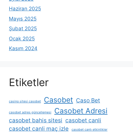
Haziran 2025
Mayıs 2025
Şubat 2025
Ocak 2025
Kasım 2024
Etiketler
Casobet
Caso Bet
casino sitesi casobet
Casobet Adresi
casobet adres güncellemesi
casobet bahis sitesi
casobet canli
casobet canli maç izle
casobet canlı etkinlikler