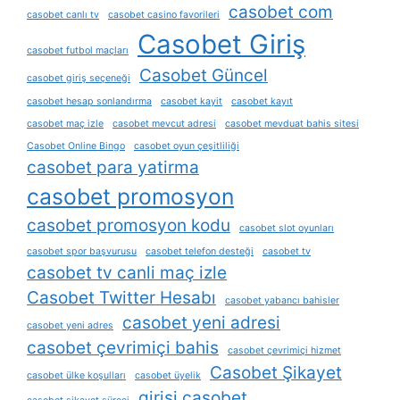
casobet com
casobet canlı tv
casobet casino favorileri
Casobet Giriş
casobet futbol maçları
Casobet Güncel
casobet giriş seçeneği
casobet hesap sonlandırma
casobet kayit
casobet kayıt
casobet maç izle
casobet mevcut adresi
casobet mevduat bahis sitesi
Casobet Online Bingo
casobet oyun çeşitliliği
casobet para yatirma
casobet promosyon
casobet promosyon kodu
casobet slot oyunları
casobet spor başvurusu
casobet telefon desteği
casobet tv
casobet tv canli maç izle
Casobet Twitter Hesabı
casobet yabancı bahisler
casobet yeni adresi
casobet yeni adres
casobet çevrimiçi bahis
casobet çevrimiçi hizmet
Casobet Şikayet
casobet ülke koşulları
casobet üyelik
girisi casobet