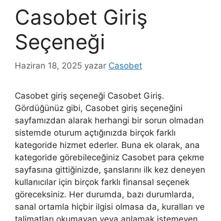
Casobet Giriş
Seçeneği
Haziran 18, 2025
yazar
Casobet
Casobet giriş seçeneği Casobet Giriş.
Gördüğünüz gibi, Casobet giriş seçeneğini
sayfamızdan alarak herhangi bir sorun olmadan
sistemde oturum açtığınızda birçok farklı
kategoride hizmet ederler. Buna ek olarak, ana
kategoride görebileceğiniz Casobet para çekme
sayfasına gittiğinizde, şanslarını ilk kez deneyen
kullanıcılar için birçok farklı finansal seçenek
göreceksiniz. Her durumda, bazı durumlarda,
sanal ortamla hiçbir ilgisi olmasa da, kuralları ve
talimatları okumayan veya anlamak istemeyen