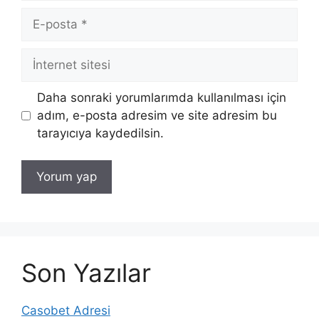
E-
posta
İnternet
sitesi
Daha sonraki yorumlarımda kullanılması için
adım, e-posta adresim ve site adresim bu
tarayıcıya kaydedilsin.
Son Yazılar
Casobet Adresi