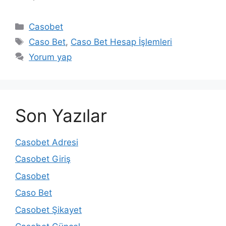
Kategoriler
Casobet
Etiketler
Caso Bet
,
Caso Bet Hesap İşlemleri
Yorum yap
Son Yazılar
Casobet Adresi
Casobet Giriş
Casobet
Caso Bet
Casobet Şikayet