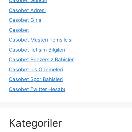
Casobet Güncel
Casobet Adresi
Casobet Giriş
Casobet
Casobet Müşteri Temsilcisi
Casobet İletişim Bilgileri
Casobet Benzersiz Bahisler
Casobet İos Ödemeleri
Casobet Spor Bahisleri
Casobet Twitter Hesabı
Kategoriler