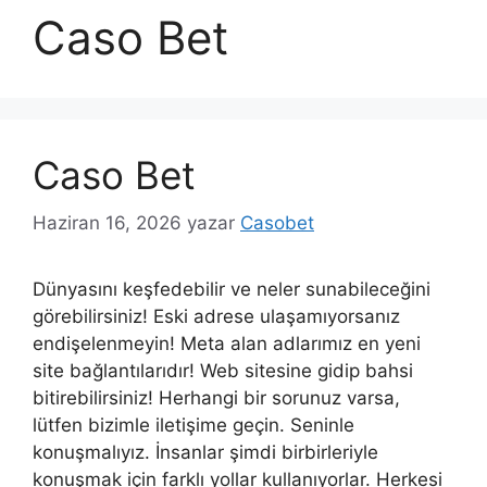
Caso Bet
Caso Bet
Haziran 16, 2026
yazar
Casobet
Dünyasını keşfedebilir ve neler sunabileceğini
görebilirsiniz! Eski adrese ulaşamıyorsanız
endişelenmeyin! Meta alan adlarımız en yeni
site bağlantılarıdır! Web sitesine gidip bahsi
bitirebilirsiniz! Herhangi bir sorunuz varsa,
lütfen bizimle iletişime geçin. Seninle
konuşmalıyız. İnsanlar şimdi birbirleriyle
konuşmak için farklı yollar kullanıyorlar. Herkesi