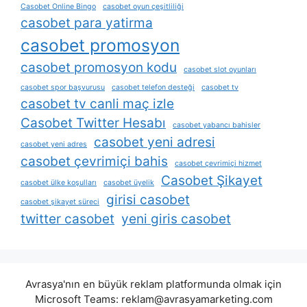
Casobet Online Bingo
casobet oyun çeşitliliği
casobet para yatirma
casobet promosyon
casobet promosyon kodu
casobet slot oyunları
casobet spor başvurusu
casobet telefon desteği
casobet tv
casobet tv canli maç izle
Casobet Twitter Hesabı
casobet yabancı bahisler
casobet yeni adresi
casobet yeni adres
casobet çevrimiçi bahis
casobet çevrimiçi hizmet
Casobet Şikayet
casobet ülke koşulları
casobet üyelik
girisi casobet
casobet şikayet süreci
twitter casobet
yeni giris casobet
Avrasya'nın en büyük reklam platformunda olmak için
Microsoft Teams:
reklam@avrasyamarketing.com