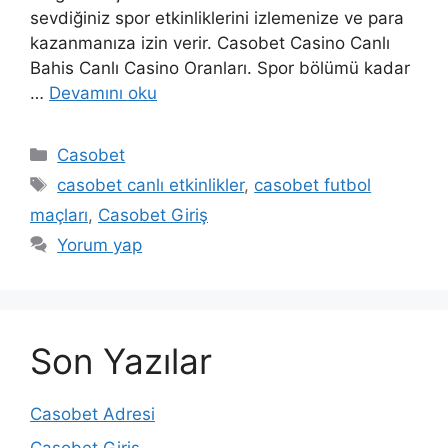
sevdiğiniz spor etkinliklerini izlemenize ve para
kazanmanıza izin verir. Casobet Casino Canlı
Bahis Canlı Casino Oranları. Spor bölümü kadar
…
Devamını oku
Kategoriler
Casobet
Etiketler
casobet canlı etkinlikler
,
casobet futbol
maçları
,
Casobet Giriş
Yorum yap
Son Yazılar
Casobet Adresi
Casobet Giriş