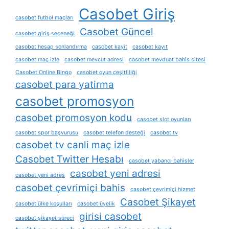
Casobet Giriş
casobet futbol maçları
Casobet Güncel
casobet giriş seçeneği
casobet hesap sonlandırma
casobet kayit
casobet kayıt
casobet maç izle
casobet mevcut adresi
casobet mevduat bahis sitesi
Casobet Online Bingo
casobet oyun çeşitliliği
casobet para yatirma
casobet promosyon
casobet promosyon kodu
casobet slot oyunları
casobet spor başvurusu
casobet telefon desteği
casobet tv
casobet tv canli maç izle
Casobet Twitter Hesabı
casobet yabancı bahisler
casobet yeni adresi
casobet yeni adres
casobet çevrimiçi bahis
casobet çevrimiçi hizmet
Casobet Şikayet
casobet ülke koşulları
casobet üyelik
girisi casobet
casobet şikayet süreci