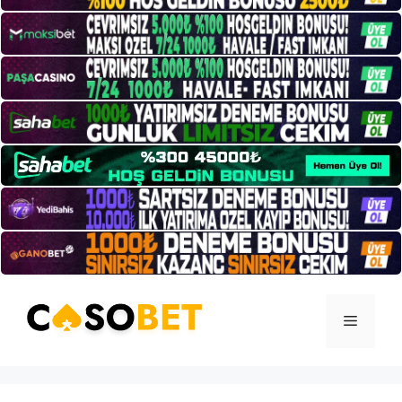
İçeriğe
atla
Menü