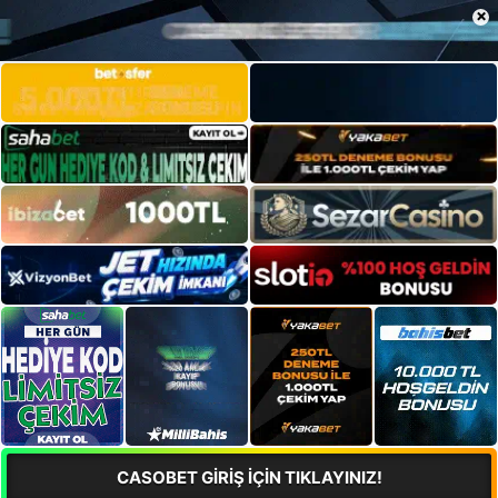
×
CASOBET GİRİŞ İÇİN TIKLAYINIZ!