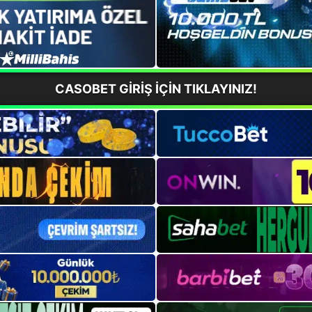
CASOBET GİRİŞ İÇİN TIKLAYINIZ!