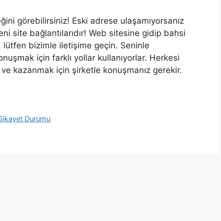
ğini görebilirsiniz! Eski adrese ulaşamıyorsanız
i site bağlantılarıdır! Web sitesine gidip bahsi
, lütfen bizimle iletişime geçin. Seninle
onuşmak için farklı yollar kullanıyorlar. Herkesi
 ve kazanmak için şirketle konuşmanız gerekir.
Şikayet Durumu