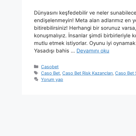
Dünyasını keşfedebilir ve neler sunabilece
endişelenmeyin! Meta alan adlarımız en yen
bitirebilirsiniz! Herhangi bir sorunuz varsa
konuşmalıyız. İnsanlar şimdi birbirleriyle k
mutlu etmek istiyorlar. Oyunu iyi oynamak
Yasadışı bahis …
Devamını oku
Kategoriler
Casobet
Etiketler
Caso Bet
,
Caso Bet Risk Kazançları
,
Caso Bet 
Yorum yap