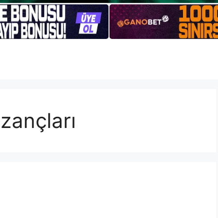
zançları