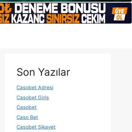
Son Yazılar
Casobet Adresi
Casobet Giriş
Casobet
Caso Bet
Casobet Şikayet