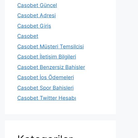
Casobet Güncel
Casobet Adresi
Casobet Giriş
Casobet
Casobet Müşteri Temsilcisi
Casobet İletişim Bilgileri
Casobet Benzersiz Bahisler
Casobet İos Ödemeleri
Casobet Spor Bahisleri
Casobet Twitter Hesabı