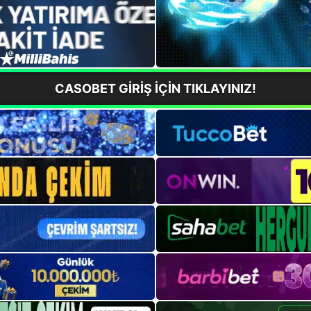
CASOBET GİRİŞ İÇİN TIKLAYINIZ!