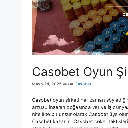
Casobet Oyun Şir
Mayıs 14, 2025
yazar
Casobet
Casobet oyun şirketi her zaman söylediği
arzusu insanın doğasında var ve iş dünyas
nitelikte bir unsur olarak Casobet üye ol
Casobet kazanın. Casobet poker taktikleri