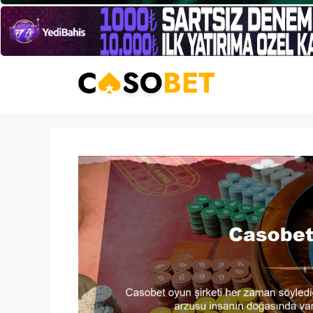
İçeriğe
atla