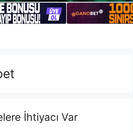
bet
ere İhtiyacı Var