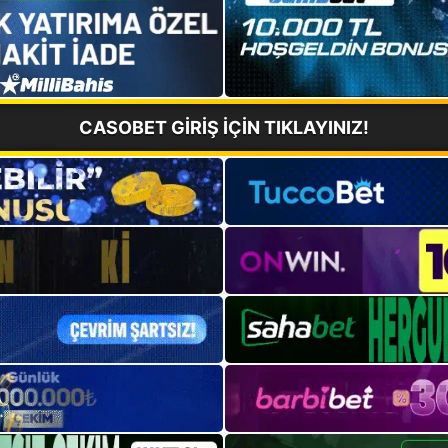
CASOBET GİRİŞ İÇİN TIKLAYINIZ!