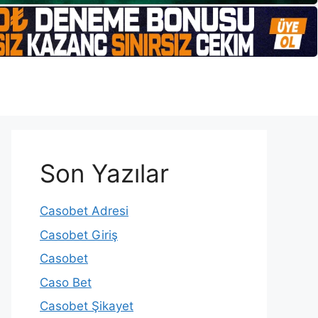
Son Yazılar
Casobet Adresi
Casobet Giriş
Casobet
Caso Bet
Casobet Şikayet