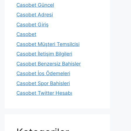
Casobet Güncel
Casobet Adresi
Casobet Giriş
Casobet
Casobet Müşteri Temsilcisi
Casobet İletişim Bilgileri
Casobet Benzersiz Bahisler
Casobet İos Ödemeleri
Casobet Spor Bahisleri
Casobet Twitter Hesabı